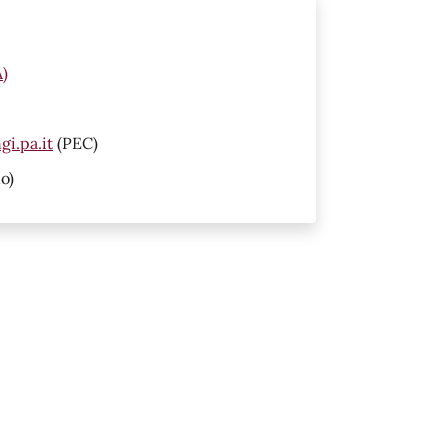
A)
i.pa.it
(PEC)
o)