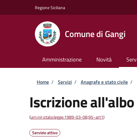
Salta al contenuto principale
Skip to footer content
Regione Siciliana
Comune di Gangi
Amministrazione
Novità
Serv
Briciole di pane
Home
/
Servizi
/
Anagrafe e stato civile
/
Iscrizione all'albo
(
urn:nir:stato:legge:1989-03-08;95~art1
)
Servizio attivo