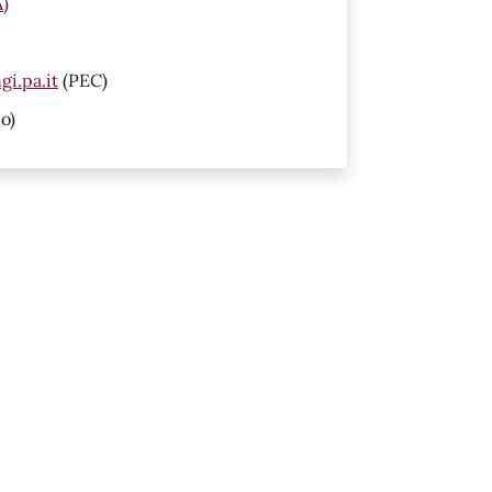
A)
i.pa.it
(PEC)
o)