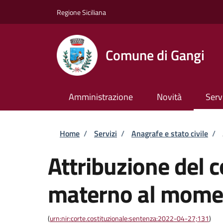
Salta al contenuto principale
Skip to footer content
Regione Siciliana
Comune di Gangi
Amministrazione
Novità
Serv
Briciole di pane
Home
/
Servizi
/
Anagrafe e stato civile
/
Attribuzione del
materno al momen
(
urn:nir:corte.costituzionale:sentenza:2022-04-27;131
)