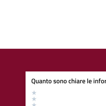
Quanto sono chiare le info
Valutazione
Valuta 5 stelle su 5
Valuta 4 stelle su 5
Valuta 3 stelle su 5