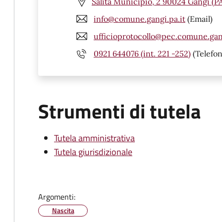
Salita Municipio, 2 90024 Gangi (P
info@comune.gangi.pa.it
(Email)
ufficioprotocollo@pec.comune.gang
0921 644076 (int. 221 -252)
(Telefon
Strumenti di tutela
Tutela amministrativa
Tutela giurisdizionale
Argomenti:
Nascita