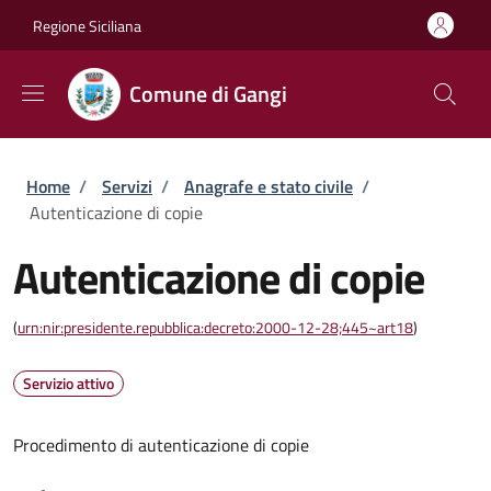
Salta al contenuto principale
Skip to footer content
Regione Siciliana
Comune di Gangi
Briciole di pane
Home
/
Servizi
/
Anagrafe e stato civile
/
Autenticazione di copie
Autenticazione di copie
(
urn:nir:presidente.repubblica:decreto:2000-12-28;445~art18
)
Servizio attivo
Procedimento di autenticazione di copie