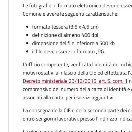
Le fotografie in formato elettronico devono esser
Comune e avere le seguenti caratteristiche
:
formato tessera (3,5 x 4,5 cm)
definizione di almeno 400 dpi
dimensione del file inferiore a 500 kb
il file deve essere in formato JPG.
L'ufficio competente, verificata l'identità del rich
motivi ostativi al rilascio della CIE ed effettuata 
Decreto ministeriale 23/12/2015, art. 5, com. 1
ri
comprensivo del numero della carta di identità e 
associati alla carta, per i servizi aggiuntivi.
La consegna della CIE e della seconda parte dei c
entro sei giorni lavorativi, presso l'indirizzo indic
La rilevazione delle impronte digitali è prevista s