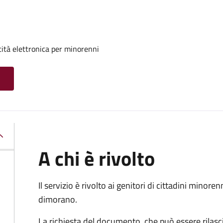
tità elettronica per minorenni
A chi è rivolto
Il servizio è rivolto ai genitori di cittadini mino
dimorano.
La richiesta del documento, che può essere rilasci