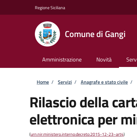
Salta al contenuto principale
Skip to footer content
Regione Siciliana
Comune di Gangi
Amministrazione
Novità
Serv
Briciole di pane
Home
/
Servizi
/
Anagrafe e stato civile
/
Rilascio della cart
elettronica per m
(
urn:nir:ministero.interno:decreto:2015-12-23~art4
)