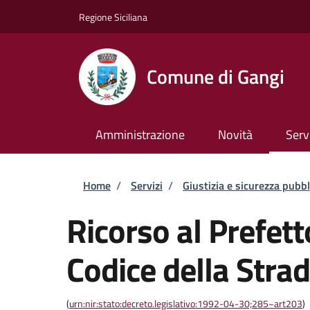
Salta al contenuto principale
Skip to footer content
Regione Siciliana
Comune di Gangi
Amministrazione
Novità
Serv
Briciole di pane
Home
/
Servizi
/
Giustizia e sicurezza pubbl
Ricorso al Prefett
Codice della Stra
(
urn:nir:stato:decreto.legislativo:1992-04-30;285~art203
)