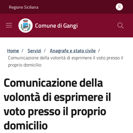
Salta al contenuto principale
Skip to footer content
Regione Siciliana
Comune di Gangi
Briciole di pane
Home
/
Servizi
/
Anagrafe e stato civile
/
Comunicazione della volontà di esprimere il voto presso il
proprio domicilio
Comunicazione della
volontà di esprimere il
voto presso il proprio
domicilio