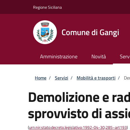
Salta al contenuto principale
Skip to footer content
Regione Siciliana
Comune di Gangi
Amministrazione
Novità
Serv
Briciole di pane
Home
/
Servizi
/
Mobilità e trasporti
/
Dem
Demolizione e rad
sprovvisto di ass
(
urn:nir:stato:decreto.legislativo:1992-04-30;285~art193
)