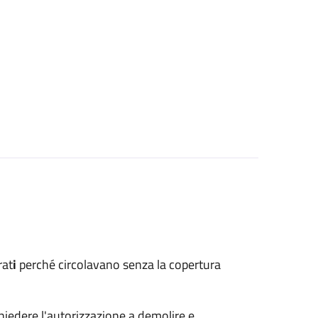
rat
i
perché circolavano senza la copertura
hiedere l'autorizzazione a demolire e