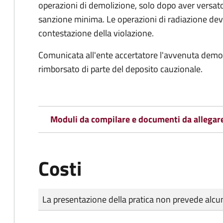
operazioni di demolizione, solo dopo aver versato
sanzione minima. Le operazioni di radiazione dev
contestazione della violazione.
Comunicata all'ente accertatore l'avvenuta demoli
rimborsato di parte del deposito cauzionale.
Moduli da compilare e documenti da allegar
Costi
Tipo di pagamento
Importo
La presentazione della pratica non prevede al