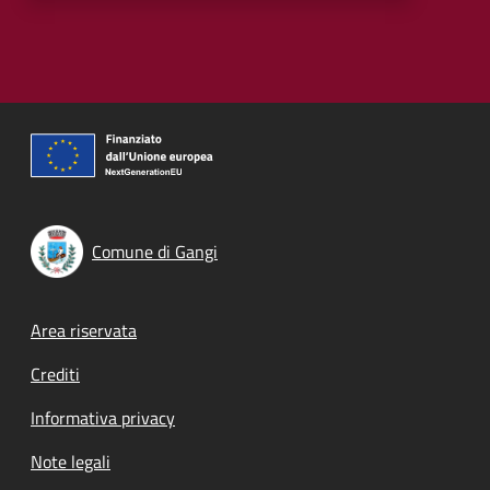
Comune di Gangi
Footer menu
Area riservata
Crediti
Informativa privacy
Note legali