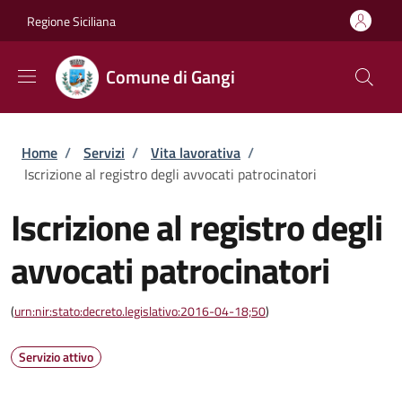
Salta al contenuto principale
Skip to footer content
Regione Siciliana
Comune di Gangi
Briciole di pane
Home
/
Servizi
/
Vita lavorativa
/
Iscrizione al registro degli avvocati patrocinatori
Iscrizione al registro degli
avvocati patrocinatori
(
urn:nir:stato:decreto.legislativo:2016-04-18;50
)
Servizio attivo