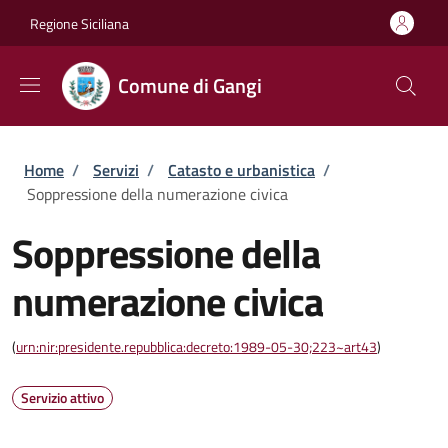
Salta al contenuto principale
Skip to footer content
Regione Siciliana
Comune di Gangi
Briciole di pane
Home
/
Servizi
/
Catasto e urbanistica
/
Soppressione della numerazione civica
Soppressione della
numerazione civica
(
urn:nir:presidente.repubblica:decreto:1989-05-30;223~art43
)
Servizio attivo