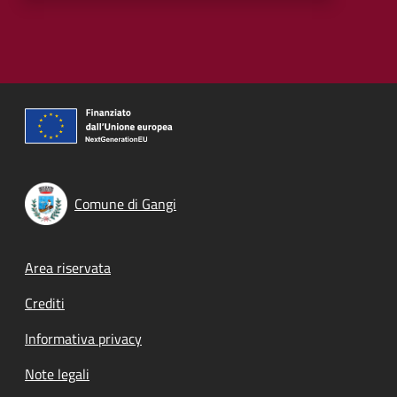
Comune di Gangi
Footer menu
Area riservata
Crediti
Informativa privacy
Note legali