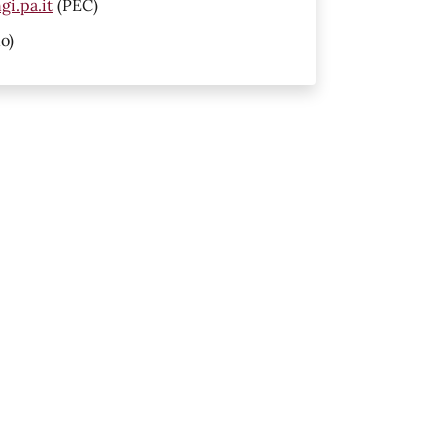
i.pa.it
(PEC)
o)