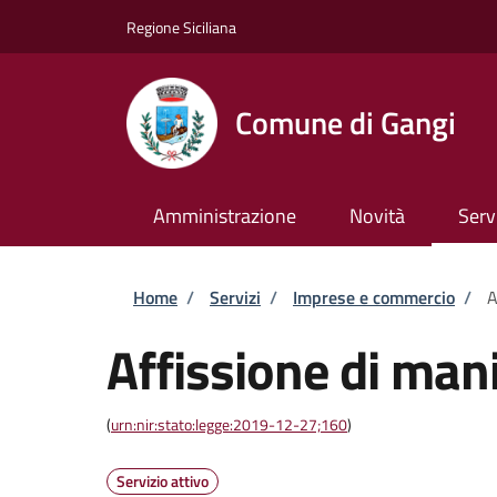
Salta al contenuto principale
Skip to footer content
Regione Siciliana
Comune di Gangi
Amministrazione
Novità
Serv
Briciole di pane
Home
/
Servizi
/
Imprese e commercio
/
A
Affissione di mani
(
urn:nir:stato:legge:2019-12-27;160
)
Servizio attivo