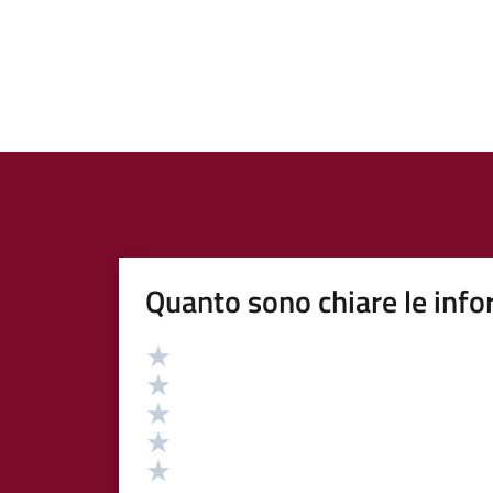
Quanto sono chiare le info
Valutazione
Valuta 5 stelle su 5
Valuta 4 stelle su 5
Valuta 3 stelle su 5
Valuta 2 stelle su 5
Valuta 1 stelle su 5