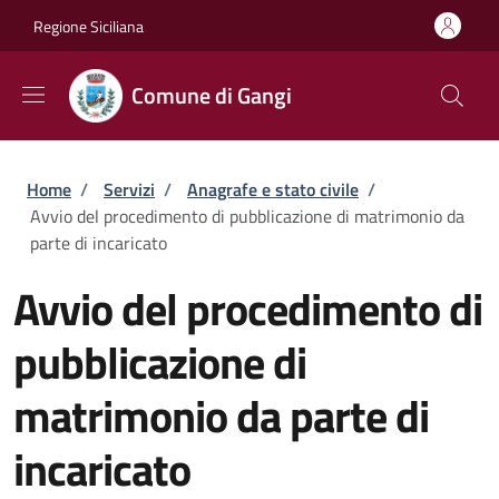
Salta al contenuto principale
Skip to footer content
Regione Siciliana
Comune di Gangi
Briciole di pane
Home
/
Servizi
/
Anagrafe e stato civile
/
Avvio del procedimento di pubblicazione di matrimonio da
parte di incaricato
Avvio del procedimento di
pubblicazione di
matrimonio da parte di
incaricato