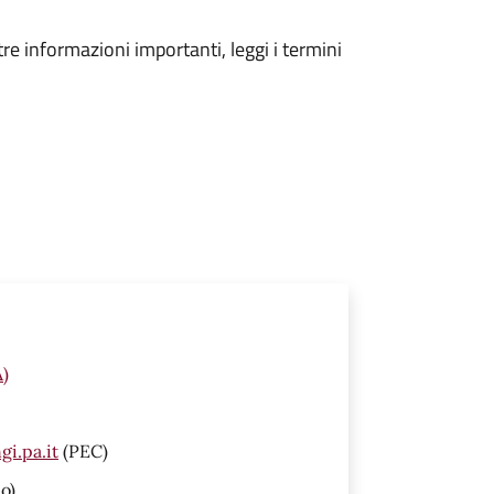
tre informazioni importanti, leggi i termini
A)
i.pa.it
(PEC)
o)