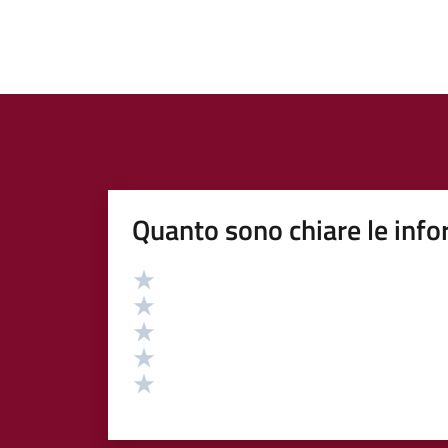
Quanto sono chiare le info
Valutazione
Valuta 5 stelle su 5
Valuta 4 stelle su 5
Valuta 3 stelle su 5
Valuta 2 stelle su 5
Valuta 1 stelle su 5