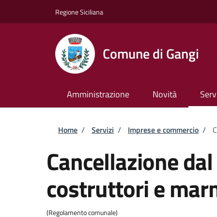
Salta al contenuto principale
Skip to footer content
Regione Siciliana
Comune di Gangi
Amministrazione
Novità
Serv
Briciole di pane
Home
/
Servizi
/
Imprese e commercio
/
C
Cancellazione dal 
costruttori e mar
(Regolamento comunale)