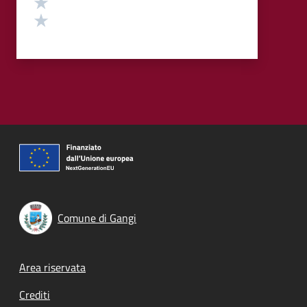
Valuta 2 stelle su 5
Valuta 1 stelle su 5
Comune di Gangi
Footer menu
Area riservata
Crediti