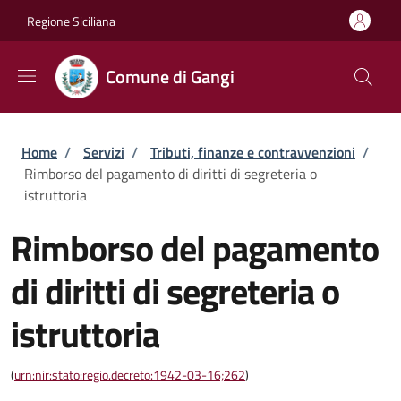
Salta al contenuto principale
Skip to footer content
Regione Siciliana
Comune di Gangi
Briciole di pane
Home
/
Servizi
/
Tributi, finanze e contravvenzioni
/
Rimborso del pagamento di diritti di segreteria o
istruttoria
Rimborso del pagamento
di diritti di segreteria o
istruttoria
(
urn:nir:stato:regio.decreto:1942-03-16;262
)