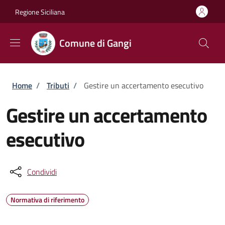
Salta al contenuto principale
Skip to footer content
Regione Siciliana
Comune di Gangi
Briciole di pane
Home
/
Tributi
/
Gestire un accertamento esecutivo
Gestire un accertamento
esecutivo
Condividi
Normativa di riferimento