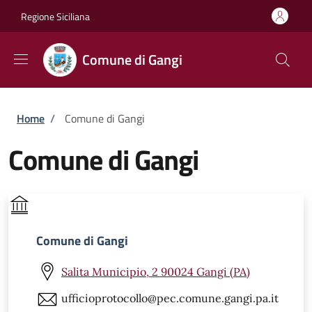
Salta al contenuto principale
Skip to footer content
Regione Siciliana
Comune di Gangi
Briciole di pane
Home
/
Comune di Gangi
Comune di Gangi
Comune di Gangi
Salita Municipio, 2 90024 Gangi (PA)
ufficioprotocollo@pec.comune.gangi.pa.it