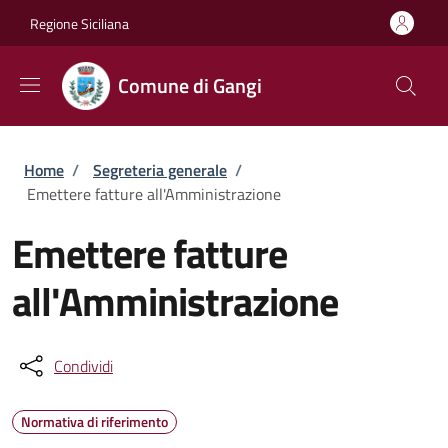
Salta al contenuto principale
Skip to footer content
Regione Siciliana
Comune di Gangi
Briciole di pane
Home
/
Segreteria generale
/
Emettere fatture all'Amministrazione
Emettere fatture
all'Amministrazione
Condividi
Normativa di riferimento