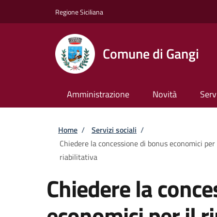
Salta al contenuto principale
Skip to footer content
Regione Siciliana
Comune di Gangi
Amministrazione
Novità
Serv
Briciole di pane
Home
/
Servizi sociali
/
Chiedere la concessione di bonus economici per i
riabilitativa
Chiedere la conce
economici per il 