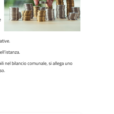
e
ative.
ll’istanza.
bili nel bilancio comunale, si allega uno
so.