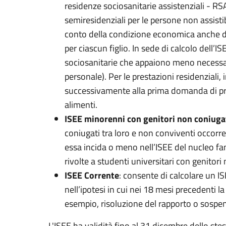
residenze sociosanitarie assistenziali - RS
semiresidenziali per le persone non assistib
conto della condizione economica anche dei
per ciascun figlio. In sede di calcolo dell’I
sociosanitarie che appaiono meno necessari
personale). Per le prestazioni residenziali,
successivamente alla prima domanda di pres
alimenti.
ISEE minorenni con genitori non coniugat
coniugati tra loro e non conviventi occorr
essa incida o meno nell’ISEE del nucleo fami
rivolte a studenti universitari con genitori
ISEE Corrente
: consente di calcolare un 
nell’ipotesi in cui nei 18 mesi precedenti 
esempio, risoluzione del rapporto o sospens
L'ISEE ha validità fino al 31 dicembre dello ste