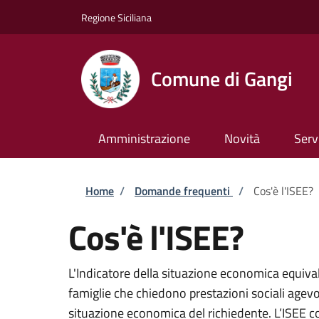
Salta al contenuto principale
Skip to footer content
Regione Siciliana
Comune di Gangi
Amministrazione
Novità
Serv
Briciole di pane
Home
/
Domande frequenti
/
Cos'è l'ISEE?
Cos'è l'ISEE?
L'Indicatore della situazione economica equiva
famiglie che chiedono prestazioni sociali agevol
situazione economica del richiedente. L’ISEE c