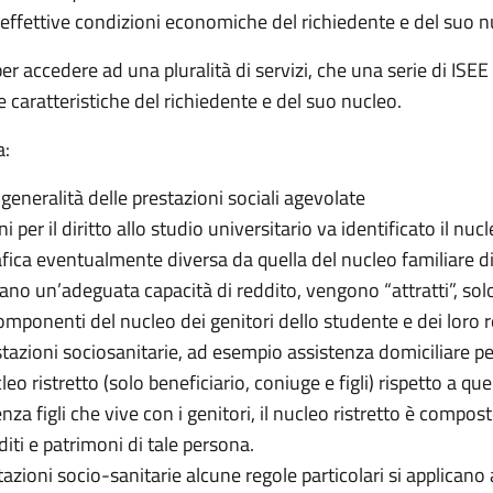
le effettive condizioni economiche del richiedente e del suo n
r accedere ad una pluralità di servizi, che una serie di ISEE v
e caratteristiche del richiedente e del suo nucleo.
a:
a generalità delle prestazioni sociali agevolate
ni per il diritto allo studio universitario va identificato il nu
a eventualmente diversa da quella del nucleo familiare di pr
ano un’adeguata capacità di reddito, vengono “attratti”, solo 
omponenti del nucleo dei genitori dello studente e dei loro re
estazioni sociosanitarie, ad esempio assistenza domiciliare p
cleo ristretto (solo beneficiario, coniuge e figli) rispetto a 
a figli che vive con i genitori, il nucleo ristretto è compost
diti e patrimoni di tale persona.
stazioni socio-sanitarie alcune regole particolari si applicano 