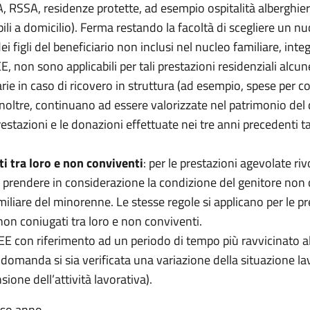
A, RSSA, residenze protette, ad esempio ospitalità alberghier
ili a domicilio). Ferma restando la facoltà di scegliere un nuc
 figli del beneficiario non inclusi nel nucleo familiare, in
SEE, non sono applicabili per tali prestazioni residenziali alcun
e in caso di ricovero in struttura (ad esempio, spese per col
 inoltre, continuano ad essere valorizzate nel patrimonio del 
tazioni e le donazioni effettuate nei tre anni precedenti t
i tra loro e non conviventi
: per le prestazioni agevolate riv
e prendere in considerazione la condizione del genitore non 
liare del minorenne. Le stesse regole si applicano per le prest
 non coniugati tra loro e non conviventi.
ISEE con riferimento ad un periodo di tempo più ravvicinato
la domanda si sia verificata una variazione della situazione 
ione dell’attività lavorativa).
sso anno.