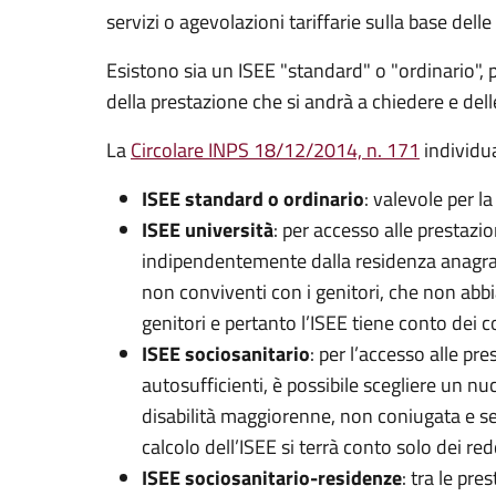
servizi o agevolazioni tariffarie sulla base del
Esistono sia un ISEE "standard" o "ordinario", pe
della prestazione che si andrà a chiedere e dell
La
Circolare INPS 18/12/2014, n. 171
individu
ISEE standard o ordinario
: valevole per l
ISEE università
: per accesso alle prestazio
indipendentemente dalla residenza anagrafic
non conviventi con i genitori, che non abbi
genitori e pertanto l’ISEE tiene conto dei c
ISEE sociosanitario
: per l’accesso alle pr
autosufficienti, è possibile scegliere un nu
disabilità maggiorenne, non coniugata e senz
calcolo dell’ISEE si terrà conto solo dei red
ISEE sociosanitario-residenze
: tra le pre