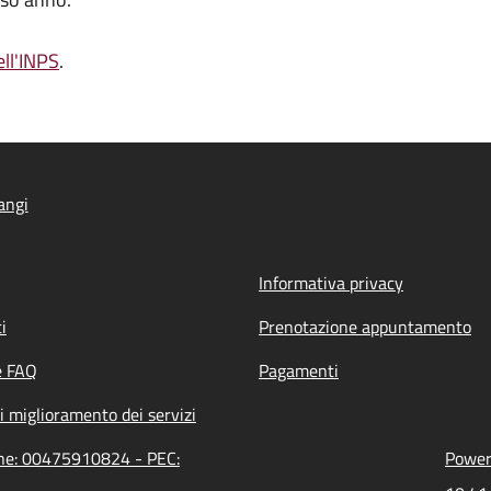
ell'INPS
.
angi
Informativa privacy
i
Prenotazione appuntamento
e FAQ
Pagamenti
i miglioramento dei servizi
one: 00475910824 - PEC:
Powere