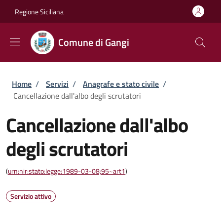
Salta al contenuto principale
Skip to footer content
Regione Siciliana
Comune di Gangi
Briciole di pane
Home
/
Servizi
/
Anagrafe e stato civile
/
Cancellazione dall'albo degli scrutatori
Cancellazione dall'albo
degli scrutatori
(
urn:nir:stato:legge:1989-03-08;95~art1
)
Servizio attivo