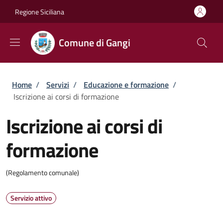
Salta al contenuto principale
Skip to footer content
Regione Siciliana
Comune di Gangi
Briciole di pane
Home
/
Servizi
/
Educazione e formazione
/
Iscrizione ai corsi di formazione
Iscrizione ai corsi di
formazione
(Regolamento comunale)
Servizio attivo