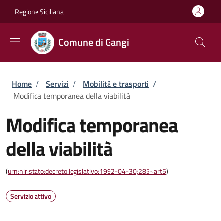
Salta al contenuto principale
Skip to footer content
Regione Siciliana
Comune di Gangi
Briciole di pane
Home
/
Servizi
/
Mobilità e trasporti
/
Modifica temporanea della viabilità
Modifica temporanea
della viabilità
(
urn:nir:stato:decreto.legislativo:1992-04-30;285~art5
)
Servizio attivo