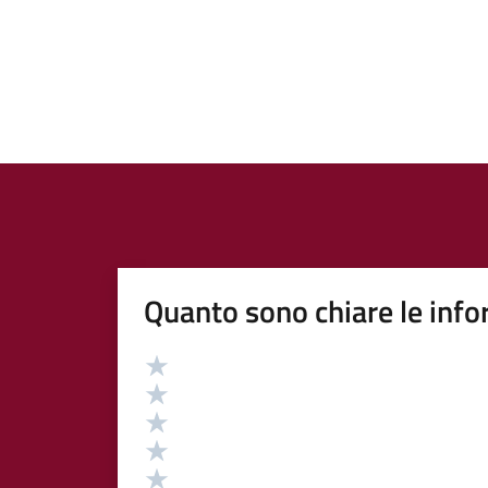
Quanto sono chiare le info
Valutazione
Valuta 5 stelle su 5
Valuta 4 stelle su 5
Valuta 3 stelle su 5
Valuta 2 stelle su 5
Valuta 1 stelle su 5