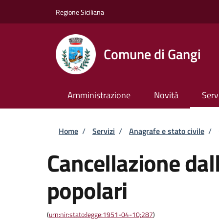
Salta al contenuto principale
Skip to footer content
Regione Siciliana
Comune di Gangi
Amministrazione
Novità
Serv
Briciole di pane
Home
/
Servizi
/
Anagrafe e stato civile
/
Cancellazione dall
popolari
(
urn:nir:stato:legge:1951-04-10;287
)