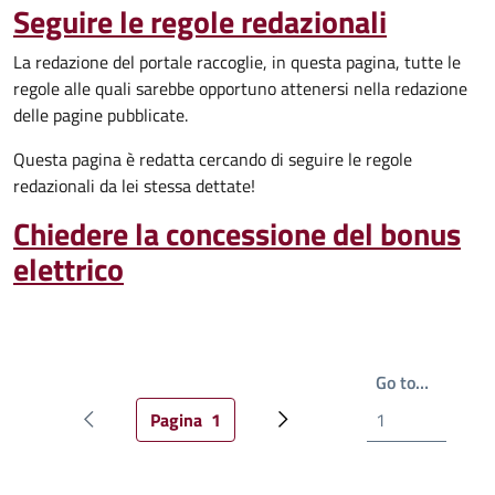
Seguire le regole redazionali
La redazione del portale raccoglie, in questa pagina, tutte le
regole alle quali sarebbe opportuno attenersi nella redazione
delle pagine pubblicate.
Questa pagina è redatta cercando di seguire le regole
redazionali da lei stessa dettate!
Chiedere la concessione del bonus
elettrico
Write th
Go to…
Pagina
1
Pagina precedente
Pagina attuale
Prossima pagina