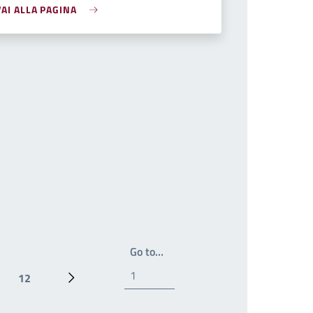
VAI ALLA PAGINA
Write the page number you wan
Go to…
12
Ultima pagina
Prossima pagina