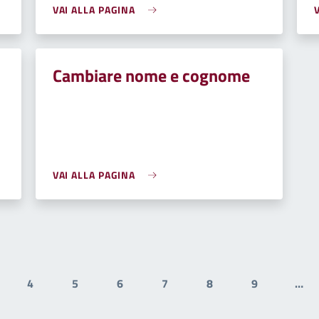
VAI ALLA PAGINA
Cambiare nome e cognome
VAI ALLA PAGINA
4
5
6
7
8
9
…
gina
Pagina
Pagina
Pagina
Pagina
Pagina
Pagina